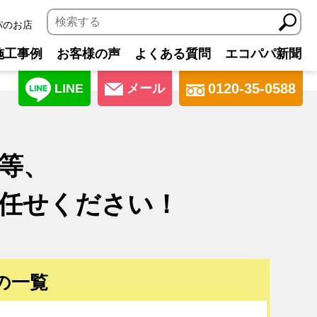
パのお店
施工事例
お客様の声
よくある質問
エコパパ新聞
0120-35-0588
LINE
メール
等、
任せください！
の一覧