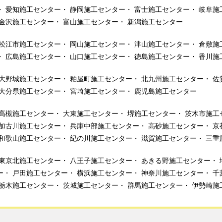
愛知施工センター
静岡施工センター
富士施工センター
岐阜施
金沢施工センター
富山施工センター
新潟施工センター
松江市施工センター
岡山施工センター
津山施工センター
倉敷施
広島施工センター
山口施工センター
徳島施工センター
香川施
大野城施工センター
粕屋町施工センター
北九州施工センター
佐
大分県施工センター
宮埼施工センター
鹿児島施工センター
高槻施工センター
大東施工センター
堺施工センター
茨木市施工
加古川施工センター
兵庫中部施工センター
高砂施工センター
京
和歌山施工センター
紀の川施工センター
滋賀施工センター
三重
東京北施工センター
八王子施工センター
あきる野施工センター
ー
戸田施工センター
横浜施工センター
神奈川施工センター
千
栃木施工センター
茨城施工センター
群馬施工センター
伊勢崎施