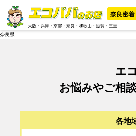
奈良密着
大阪
・
兵庫
・
京都
・
奈良
・
和歌山
・
滋賀
・
三重
奈良県
エ
お悩みやご相
各地