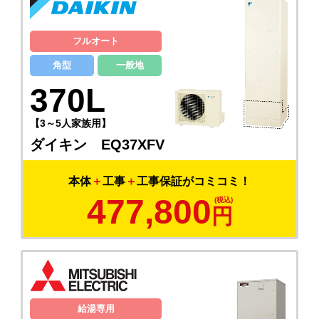
フルオート
角型
一般地
370L
【3～5人家族用】
ダイキン EQ37XFV
本体
＋
工事
＋
工事保証がコミコミ！
477,800
円
給湯専用