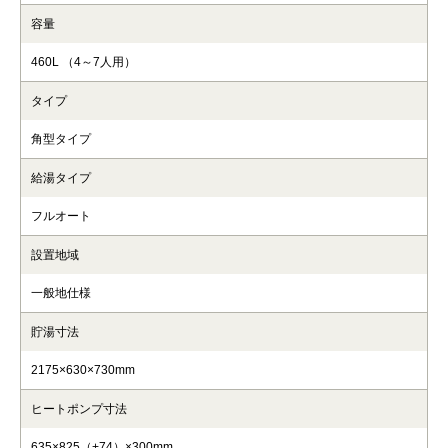
容量
460L （4～7人用）
タイプ
角型タイプ
給湯タイプ
フルオート
設置地域
一般地仕様
貯湯寸法
2175×630×730mm
ヒートポンプ寸法
635×825（+74）×300mm