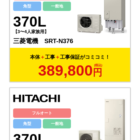
角型
一般地
370L
【3〜4人家族用】
三菱電機 SRT-N376
本体
＋
工事
＋
工事保証がコミコミ！
389,800
円
フルオート
角型
一般地
370L