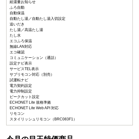
給湯量お知らせ
ふろ自動
自動保温
自動たし湯／自動たし湯入切設定
追いだき
たし湯／高温たし湯
たし水
エコふろ保温
無線LAN対応
エコ確認
コミュニケーション（通話）
設定ナビ表示
サービスTEL表示
サブリモコン対応（別売）
試運転ナビ
電力契約設定
電力抑制設定
ピークカット設定
ECHONET Lite 規格準拠
ECHONET Lite Web API 対応
リモコン
スタイリッシュリモコン（BRC083F1）