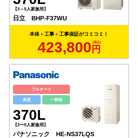
【3～5人家族用】
日立 BHP-F37WU
本体
＋
工事
＋
工事保証がコミコミ！
423,800
円
フルオート
角型
一般地
370L
【3〜5人家族用】
パナソニック HE-NS37LQS