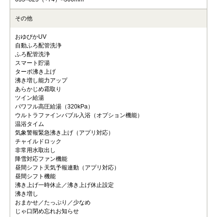
その他
おゆぴかUV
自動ふろ配管洗浄
ふろ配管洗浄
スマート貯湯
ターボ沸き上げ
沸き増し能力アップ
あらかじめ霜取り
ツイン給湯
パワフル高圧給湯（320kPa）
ウルトラファインバブル入浴（オプション機能）
温浴タイム
気象警報緊急沸き上げ（アプリ対応）
チャイルドロック
非常用水取出し
降雪対応ファン機能
昼間シフト天気予報連動（アプリ対応）
昼間シフト機能
沸き上げ一時休止／沸き上げ休止設定
沸き増し
おまかせ／たっぷり／少なめ
じゃ口閉め忘れお知らせ