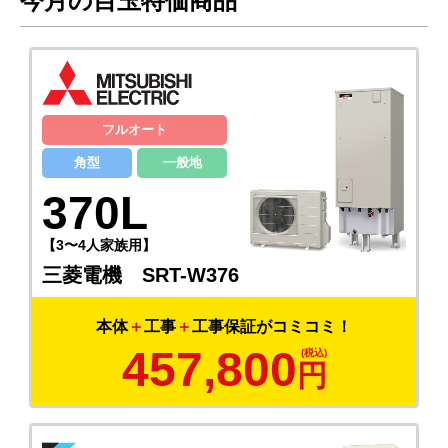
今月の目玉特価商品
フルオート
角型
一般地
370L
【3〜4人家族用】
三菱電機 SRT-W376
本体
＋
工事
＋
工事保証がコミコミ！
457,800
円