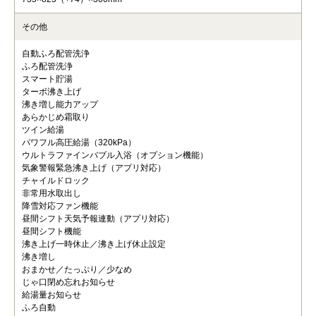
その他
自動ふろ配管洗浄
ふろ配管洗浄
スマート貯湯
ターボ沸き上げ
沸き増し能力アップ
あらかじめ霜取り
ツイン給湯
パワフル高圧給湯（320kPa）
ウルトラファインバブル入浴（オプション機能）
気象警報緊急沸き上げ（アプリ対応）
チャイルドロック
非常用水取出し
降雪対応ファン機能
昼間シフト天気予報連動（アプリ対応）
昼間シフト機能
沸き上げ一時休止／沸き上げ休止設定
沸き増し
おまかせ／たっぷり／少なめ
じゃ口閉め忘れお知らせ
給湯量お知らせ
ふろ自動