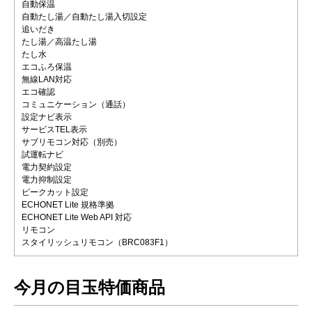
自動保温
自動たし湯／自動たし湯入切設定
追いだき
たし湯／高温たし湯
たし水
エコふろ保温
無線LAN対応
エコ確認
コミュニケーション（通話）
設定ナビ表示
サービスTEL表示
サブリモコン対応（別売）
試運転ナビ
電力契約設定
電力抑制設定
ピークカット設定
ECHONET Lite 規格準拠
ECHONET Lite Web API 対応
リモコン
スタイリッシュリモコン（BRC083F1）
今月の目玉特価商品