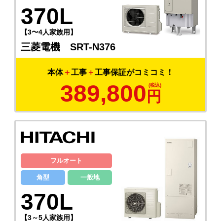
370L
【3〜4人家族用】
三菱電機 SRT-N376
本体
＋
工事
＋
工事保証がコミコミ！
389,800
円
フルオート
角型
一般地
370L
【3～5人家族用】