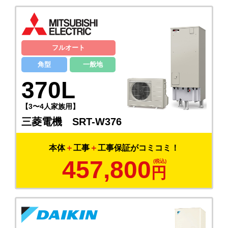
フルオート
角型
一般地
370L
【3〜4人家族用】
三菱電機 SRT-W376
本体
＋
工事
＋
工事保証がコミコミ！
457,800
円