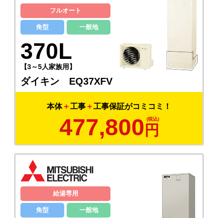
フルオート
角型
一般地
370L
【3～5人家族用】
ダイキン EQ37XFV
本体
＋
工事
＋
工事保証がコミコミ！
477,800
円
給湯専用
角型
一般地