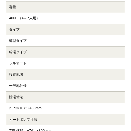
容量
460L （4～7人用）
タイプ
薄型タイプ
給湯タイプ
フルオート
設置地域
一般地仕様
貯湯寸法
2173×1075×438mm
ヒートポンプ寸法
735×825（+74）×300mm