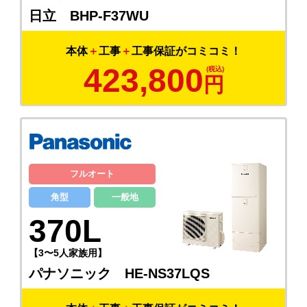
日立 BHP-F37WU
本体
＋
工事
＋
工事保証がコミコミ！
423,800
円
フルオート
角型
一般地
370L
【3〜5人家族用】
パナソニック HE-NS37LQS