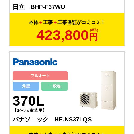
日立 BHP-F37WU
本体
＋
工事
＋
工事保証がコミコミ！
423,800
円
フルオート
角型
一般地
370L
【3〜5人家族用】
パナソニック HE-NS37LQS