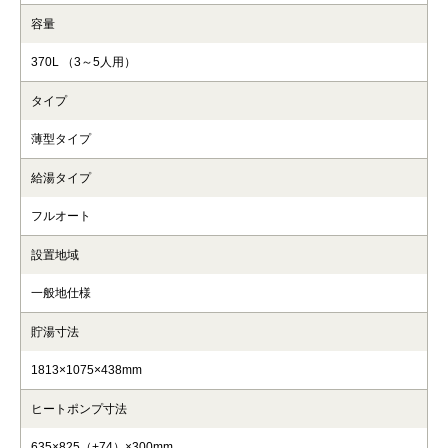
容量
370L （3～5人用）
タイプ
薄型タイプ
給湯タイプ
フルオート
設置地域
一般地仕様
貯湯寸法
1813×1075×438mm
ヒートポンプ寸法
635×825（+74）×300mm