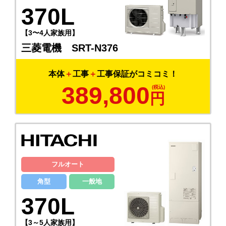
370L
【3〜4人家族用】
三菱電機 SRT-N376
本体
＋
工事
＋
工事保証がコミコミ！
389,800
円
フルオート
角型
一般地
370L
【3～5人家族用】