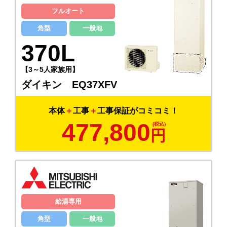
フルオート
角型
一般地
370L
【3～5人家族用】
ダイキン EQ37XFV
本体
＋
工事
＋
工事保証がコミコミ！
477,800
円
給湯専用
角型
一般地