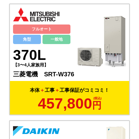
フルオート
角型
一般地
370L
【3〜4人家族用】
三菱電機 SRT-W376
本体
＋
工事
＋
工事保証がコミコミ！
457,800
円