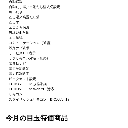
自動保温
自動たし湯／自動たし湯入切設定
追いだき
たし湯／高温たし湯
たし水
エコふろ保温
無線LAN対応
エコ確認
コミュニケーション（通話）
設定ナビ表示
サービスTEL表示
サブリモコン対応（別売）
試運転ナビ
電力契約設定
電力抑制設定
ピークカット設定
ECHONET Lite 規格準拠
ECHONET Lite Web API 対応
リモコン
スタイリッシュリモコン（BRC083F1）
今月の目玉特価商品