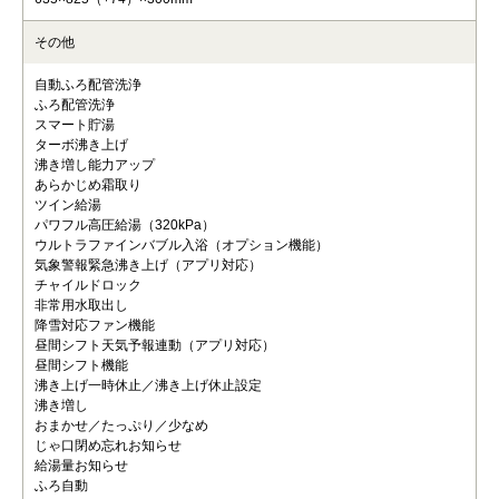
その他
自動ふろ配管洗浄
ふろ配管洗浄
スマート貯湯
ターボ沸き上げ
沸き増し能力アップ
あらかじめ霜取り
ツイン給湯
パワフル高圧給湯（320kPa）
ウルトラファインバブル入浴（オプション機能）
気象警報緊急沸き上げ（アプリ対応）
チャイルドロック
非常用水取出し
降雪対応ファン機能
昼間シフト天気予報連動（アプリ対応）
昼間シフト機能
沸き上げ一時休止／沸き上げ休止設定
沸き増し
おまかせ／たっぷり／少なめ
じゃ口閉め忘れお知らせ
給湯量お知らせ
ふろ自動