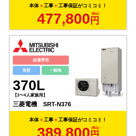
本体
＋
工事
＋
工事保証がコミコミ！
477,800
円
給湯専用
角型
一般地
370L
【3〜4人家族用】
三菱電機 SRT-N376
本体
＋
工事
＋
工事保証がコミコミ！
389,800
円