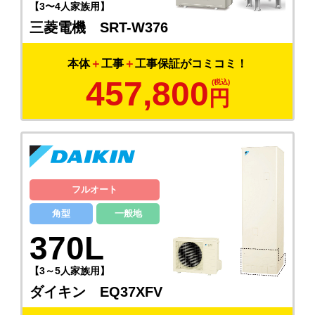
【3〜4人家族用】
三菱電機 SRT-W376
本体
＋
工事
＋
工事保証がコミコミ！
457,800
円
フルオート
角型
一般地
370L
【3～5人家族用】
ダイキン EQ37XFV