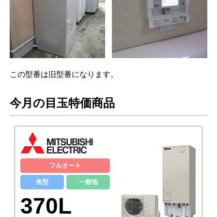
この型番は旧型番になります。
今月の目玉特価商品
フルオート
角型
一般地
370L