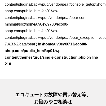
content/plugins/backwpup/vendor/pear/console_getopt:/ho
shop.com/public_html/ep01/wp-
content/plugins/backwpup/vendor/pear/pear-core-
minimal/src:/home/uv0ew9733/eco88-
shop.com/public_html/ep01/wp-
content/plugins/backwpup/vendor/pear/pear_exception:.:/opt
7.4.33-2/data/pear') in
/home/uv0ew9733/eco88-
shop.com/public_html/ep01/wp-
content/themes/gr01/single-construction.php
on line
210
エコキュートの故障や買い替え等、
お悩みやご相談は