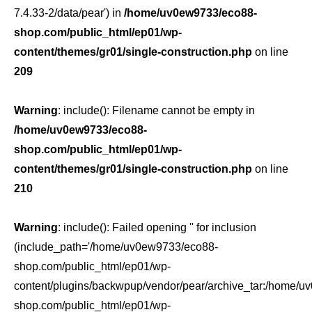
7.4.33-2/data/pear') in
/home/uv0ew9733/eco88-
shop.com/public_html/ep01/wp-
content/themes/gr01/single-construction.php
on line
209
Warning
: include(): Filename cannot be empty in
/home/uv0ew9733/eco88-
shop.com/public_html/ep01/wp-
content/themes/gr01/single-construction.php
on line
210
Warning
: include(): Failed opening '' for inclusion
(include_path='/home/uv0ew9733/eco88-
shop.com/public_html/ep01/wp-
content/plugins/backwpup/vendor/pear/archive_tar:/home/
shop.com/public_html/ep01/wp-