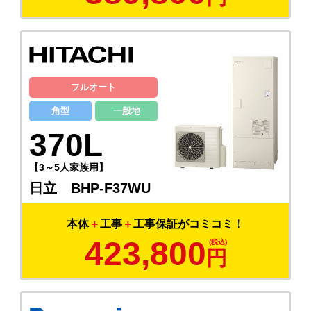
フルオート
角型
一般地
370L
【3～5人家族用】
日立 BHP-F37WU
本体
＋
工事
＋
工事保証がコミコミ！
423,800
円