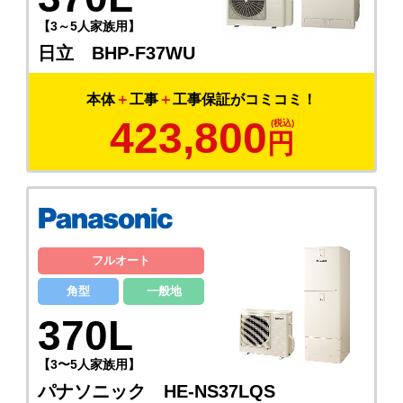
【3～5人家族用】
日立 BHP-F37WU
本体
＋
工事
＋
工事保証がコミコミ！
423,800
円
フルオート
角型
一般地
370L
【3〜5人家族用】
パナソニック HE-NS37LQS