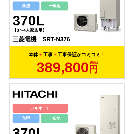
角型
一般地
370L
【3〜4人家族用】
三菱電機 SRT-N376
本体
＋
工事
＋
工事保証がコミコミ！
389,800
円
フルオート
角型
一般地
370L