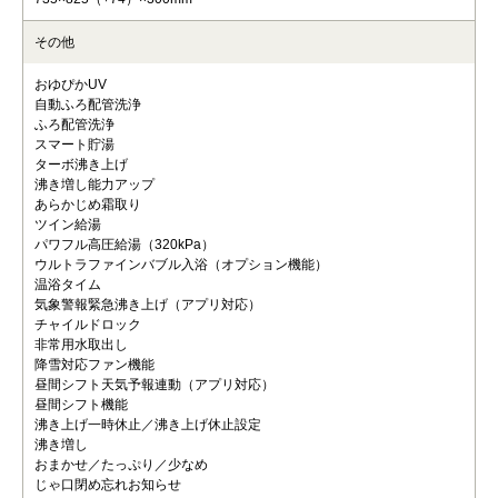
その他
おゆぴかUV
自動ふろ配管洗浄
ふろ配管洗浄
スマート貯湯
ターボ沸き上げ
沸き増し能力アップ
あらかじめ霜取り
ツイン給湯
パワフル高圧給湯（320kPa）
ウルトラファインバブル入浴（オプション機能）
温浴タイム
気象警報緊急沸き上げ（アプリ対応）
チャイルドロック
非常用水取出し
降雪対応ファン機能
昼間シフト天気予報連動（アプリ対応）
昼間シフト機能
沸き上げ一時休止／沸き上げ休止設定
沸き増し
おまかせ／たっぷり／少なめ
じゃ口閉め忘れお知らせ