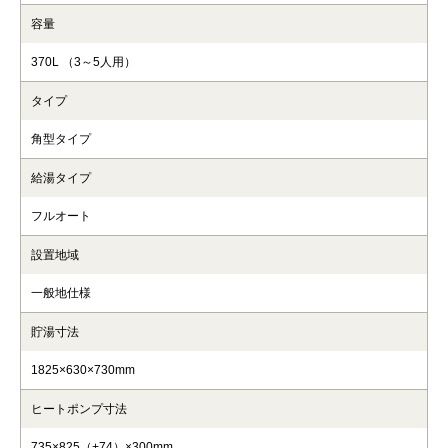
容量
370L （3～5人用）
タイプ
角型タイプ
給湯タイプ
フルオート
設置地域
一般地仕様
貯湯寸法
1825×630×730mm
ヒートポンプ寸法
735×825（+74）×300mm