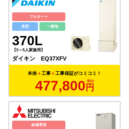
フルオート
角型
一般地
370L
【3～5人家族用】
ダイキン EQ37XFV
本体
＋
工事
＋
工事保証がコミコミ！
477,800
円
給湯専用