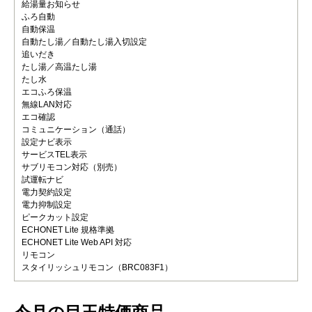
給湯量お知らせ
ふろ自動
自動保温
自動たし湯／自動たし湯入切設定
追いだき
たし湯／高温たし湯
たし水
エコふろ保温
無線LAN対応
エコ確認
コミュニケーション（通話）
設定ナビ表示
サービスTEL表示
サブリモコン対応（別売）
試運転ナビ
電力契約設定
電力抑制設定
ピークカット設定
ECHONET Lite 規格準拠
ECHONET Lite Web API 対応
リモコン
スタイリッシュリモコン（BRC083F1）