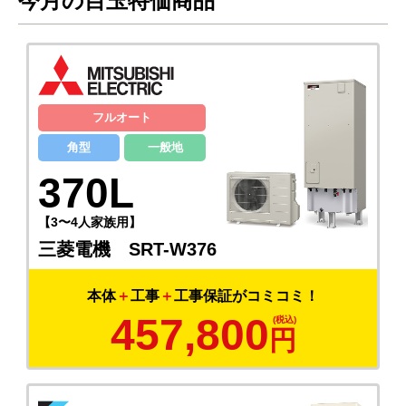
今月の目玉特価商品
フルオート
角型
一般地
370L
【3〜4人家族用】
三菱電機 SRT-W376
本体
＋
工事
＋
工事保証がコミコミ！
457,800
円