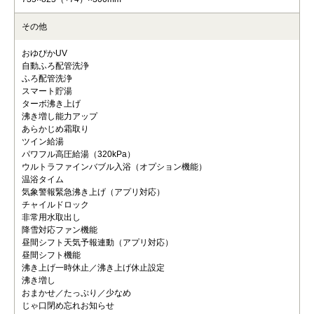
その他
おゆぴかUV
自動ふろ配管洗浄
ふろ配管洗浄
スマート貯湯
ターボ沸き上げ
沸き増し能力アップ
あらかじめ霜取り
ツイン給湯
パワフル高圧給湯（320kPa）
ウルトラファインバブル入浴（オプション機能）
温浴タイム
気象警報緊急沸き上げ（アプリ対応）
チャイルドロック
非常用水取出し
降雪対応ファン機能
昼間シフト天気予報連動（アプリ対応）
昼間シフト機能
沸き上げ一時休止／沸き上げ休止設定
沸き増し
おまかせ／たっぷり／少なめ
じゃ口閉め忘れお知らせ