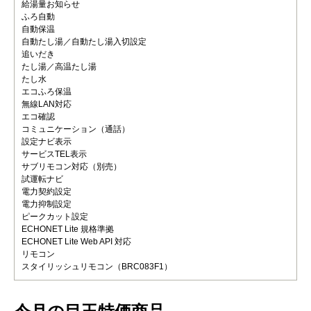
給湯量お知らせ
ふろ自動
自動保温
自動たし湯／自動たし湯入切設定
追いだき
たし湯／高温たし湯
たし水
エコふろ保温
無線LAN対応
エコ確認
コミュニケーション（通話）
設定ナビ表示
サービスTEL表示
サブリモコン対応（別売）
試運転ナビ
電力契約設定
電力抑制設定
ピークカット設定
ECHONET Lite 規格準拠
ECHONET Lite Web API 対応
リモコン
スタイリッシュリモコン（BRC083F1）