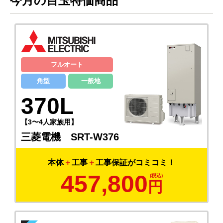
今月の目玉特価商品
フルオート
角型
一般地
370L
【3〜4人家族用】
三菱電機 SRT-W376
本体
＋
工事
＋
工事保証がコミコミ！
457,800
円