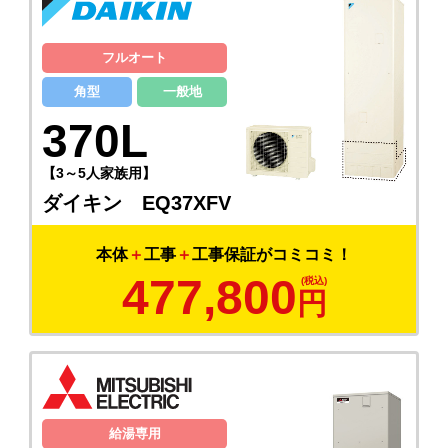
フルオート
角型
一般地
370L
【3～5人家族用】
ダイキン EQ37XFV
本体
＋
工事
＋
工事保証がコミコミ！
477,800
円
給湯専用