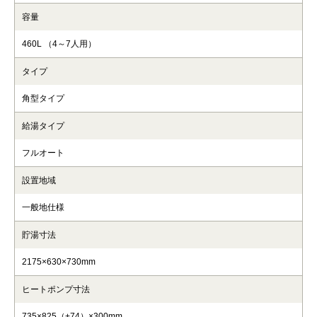
容量
460L （4～7人用）
タイプ
角型タイプ
給湯タイプ
フルオート
設置地域
一般地仕様
貯湯寸法
2175×630×730mm
ヒートポンプ寸法
735×825（+74）×300mm