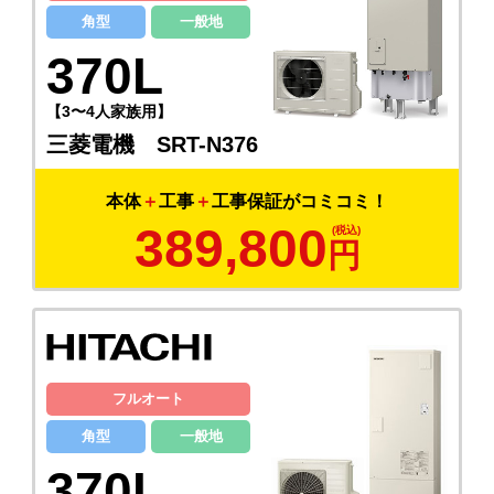
角型
一般地
370L
【3〜4人家族用】
三菱電機 SRT-N376
本体
＋
工事
＋
工事保証がコミコミ！
389,800
円
フルオート
角型
一般地
370L