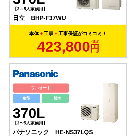
【3～5人家族用】
日立 BHP-F37WU
本体
＋
工事
＋
工事保証がコミコミ！
423,800
円
フルオート
角型
一般地
370L
【3〜5人家族用】
パナソニック HE-NS37LQS