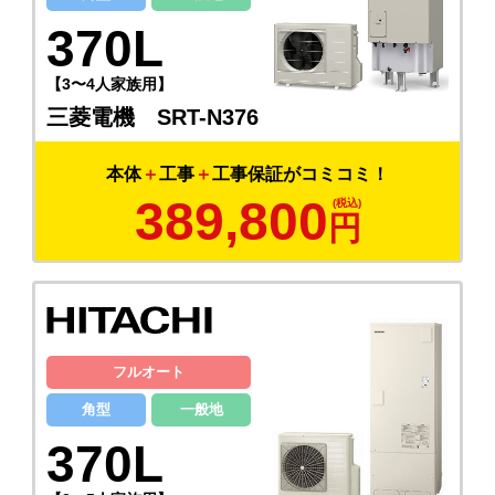
370L
【3〜4人家族用】
三菱電機 SRT-N376
本体
＋
工事
＋
工事保証がコミコミ！
389,800
円
フルオート
角型
一般地
370L