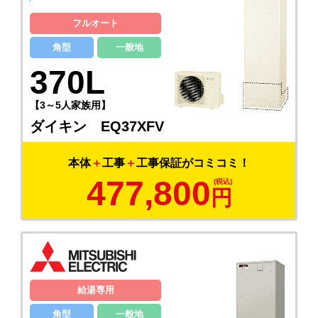
フルオート
角型
一般地
370L
【3～5人家族用】
ダイキン EQ37XFV
本体
＋
工事
＋
工事保証がコミコミ！
477,800
円
給湯専用
角型
一般地