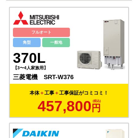
フルオート
角型
一般地
370L
【3〜4人家族用】
三菱電機 SRT-W376
本体
＋
工事
＋
工事保証がコミコミ！
457,800
円