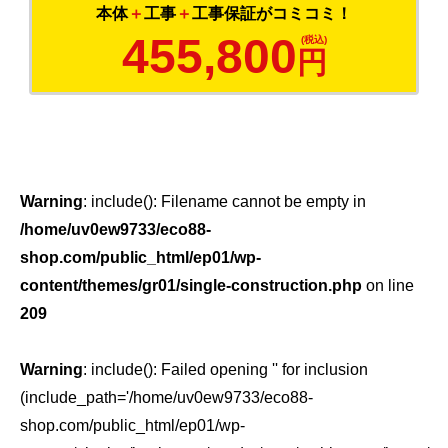
本体
＋
工事
＋
工事保証がコミコミ！
455,800
円
Warning
: include(): Filename cannot be empty in
/home/uv0ew9733/eco88-
shop.com/public_html/ep01/wp-
content/themes/gr01/single-construction.php
on line
209
Warning
: include(): Failed opening '' for inclusion
(include_path='/home/uv0ew9733/eco88-
shop.com/public_html/ep01/wp-