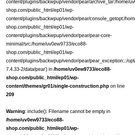
content/plugins/backwpup/vendor/pear/archive_tar:/home/
shop.com/public_html/ep01/wp-
content/plugins/backwpup/vendor/pear/console_getopt:/ho
shop.com/public_html/ep01/wp-
content/plugins/backwpup/vendor/pear/pear-core-
minimal/src:/home/uv0ew9733/eco88-
shop.com/public_html/ep01/wp-
content/plugins/backwpup/vendor/pear/pear_exception:.:/opt
7.4.33-2/data/pear') in
/home/uv0ew9733/eco88-
shop.com/public_html/ep01/wp-
content/themes/gr01/single-construction.php
on line
209
Warning
: include(): Filename cannot be empty in
/home/uv0ew9733/eco88-
shop.com/public_html/ep01/wp-