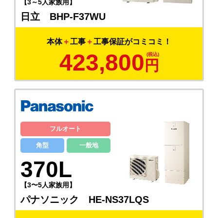
【3～5人家族用】
日立 BHP-F37WU
本体
＋
工事
＋
工事保証がコミコミ！
423,800
円
フルオート
角型
一般地
370L
【3〜5人家族用】
パナソニック HE-NS37LQS