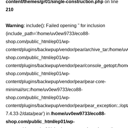
content/themes/gr01/single-construction.php
on line
210
Warning
: include(): Failed opening '' for inclusion
(include_path='/home/uv0ew9733/eco88-
shop.com/public_html/ep01/wp-
content/plugins/backwpup/vendor/pear/archive_tar:/home/
shop.com/public_html/ep01/wp-
content/plugins/backwpup/vendor/pear/console_getopt:/ho
shop.com/public_html/ep01/wp-
content/plugins/backwpup/vendor/pear/pear-core-
minimal/src:/home/uv0ew9733/eco88-
shop.com/public_html/ep01/wp-
content/plugins/backwpup/vendor/pear/pear_exception:.:/opt
7.4.33-2/data/pear') in
/home/uv0ew9733/eco88-
shop.com/public_html/ep01/wp-