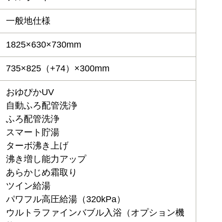
一般地仕様
1825×630×730mm
735×825（+74）×300mm
おゆぴかUV
自動ふろ配管洗浄
ふろ配管洗浄
スマート貯湯
ターボ沸き上げ
沸き増し能力アップ
あらかじめ霜取り
ツイン給湯
パワフル高圧給湯（320kPa）
ウルトラファインバブル入浴（オプション機