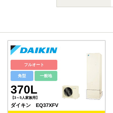
フルオート
角型
一般地
370L
【3～5人家族用】
ダイキン EQ37XFV