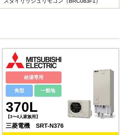
スタイリッシュリモコン（BRC083F1）
給湯専用
角型
一般地
370L
【3〜4人家族用】
三菱電機 SRT-N376