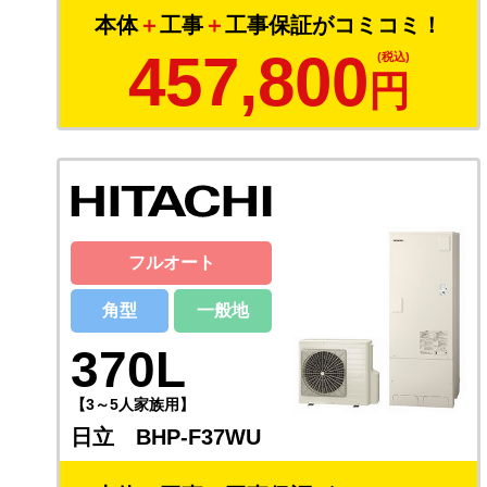
本体
＋
工事
＋
工事保証がコミコミ！
457,800
円
フルオート
角型
一般地
370L
【3～5人家族用】
日立 BHP-F37WU