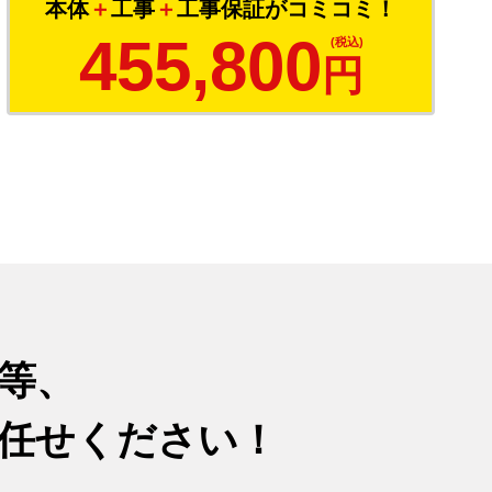
本体
＋
工事
＋
工事保証がコミコミ！
455,800
円
等、
任せください！