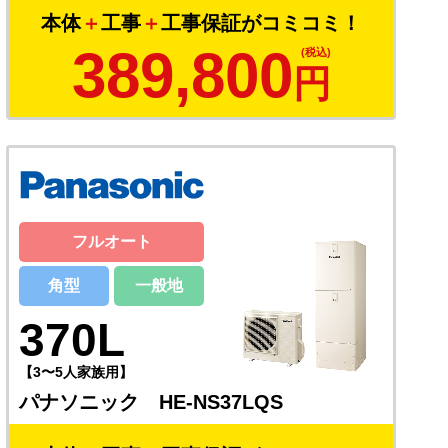
本体
＋
工事
＋
工事保証がコミコミ！
389,800
円
フルオート
角型
一般地
370L
【3〜5人家族用】
パナソニック HE-NS37LQS