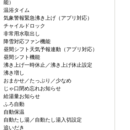
能）
温浴タイム
気象警報緊急沸き上げ（アプリ対応）
チャイルドロック
非常用水取出し
降雪対応ファン機能
昼間シフト天気予報連動（アプリ対応）
昼間シフト機能
沸き上げ一時休止／沸き上げ休止設定
沸き増し
おまかせ／たっぷり／少なめ
じゃ口閉め忘れお知らせ
給湯量お知らせ
ふろ自動
自動保温
自動たし湯／自動たし湯入切設定
追いだき