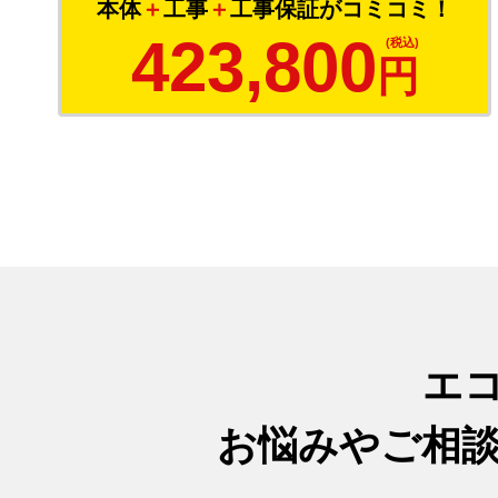
本体
＋
工事
＋
工事保証がコミコミ！
423,800
円
エ
お悩みやご相