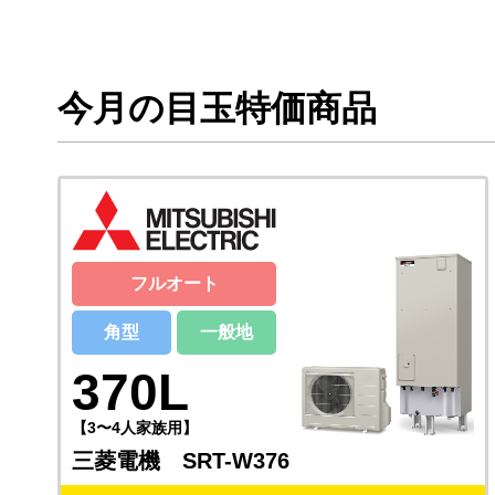
今月の目玉特価商品
フルオート
角型
一般地
370L
【3〜4人家族用】
三菱電機 SRT-W376