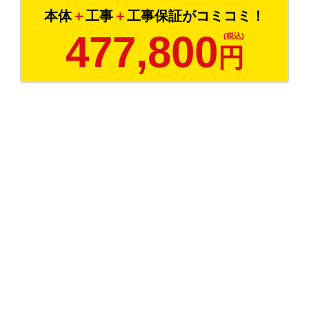
本体
＋
工事
＋
工事保証がコミコミ！
477,800
円