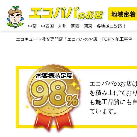
地域密着
中部
・
中四国
・
九州
・
関西
・
関東
各地域に対応！
エコキュート激安専門店「エコパパのお店」TOP
施工事例一
エコパパのお店は
を積み上げてお
も施工品質にも
ています。