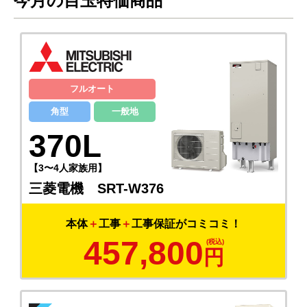
今月の目玉特価商品
フルオート
角型
一般地
370L
【3〜4人家族用】
三菱電機 SRT-W376
本体
＋
工事
＋
工事保証がコミコミ！
457,800
円