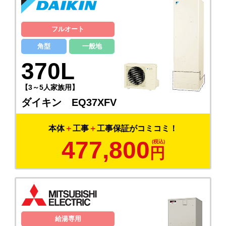
フルオート
角型
一般地
370L
【3～5人家族用】
ダイキン EQ37XFV
本体
＋
工事
＋
工事保証がコミコミ！
477,800
円
給湯専用