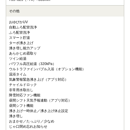
その他
おゆぴかUV
自動ふろ配管洗浄
ふろ配管洗浄
スマート貯湯
ターボ沸き上げ
沸き増し能力アップ
あらかじめ霜取り
ツイン給湯
パワフル高圧給湯（320kPa）
ウルトラファインバブル入浴（オプション機能）
温浴タイム
気象警報緊急沸き上げ（アプリ対応）
チャイルドロック
非常用水取出し
降雪対応ファン機能
昼間シフト天気予報連動（アプリ対応）
昼間シフト機能
沸き上げ一時休止／沸き上げ休止設定
沸き増し
おまかせ／たっぷり／少なめ
じゃ口閉め忘れお知らせ