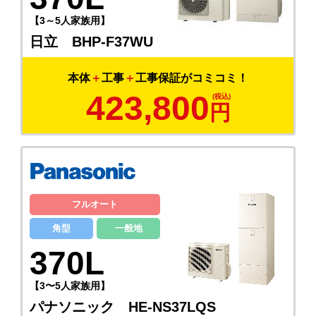
【3～5人家族用】
日立 BHP-F37WU
本体
＋
工事
＋
工事保証がコミコミ！
423,800
円
フルオート
角型
一般地
370L
【3〜5人家族用】
パナソニック HE-NS37LQS