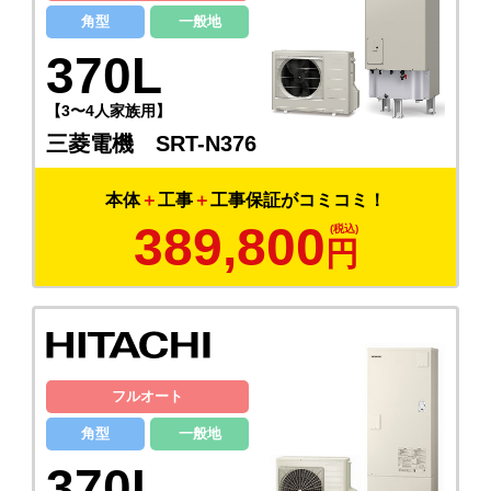
角型
一般地
370L
【3〜4人家族用】
三菱電機 SRT-N376
本体
＋
工事
＋
工事保証がコミコミ！
389,800
円
フルオート
角型
一般地
370L