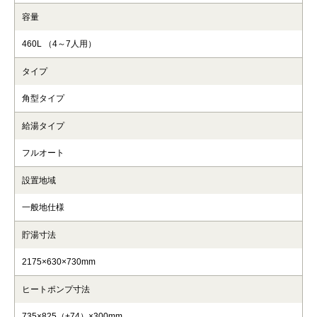
容量
460L （4～7人用）
タイプ
角型タイプ
給湯タイプ
フルオート
設置地域
一般地仕様
貯湯寸法
2175×630×730mm
ヒートポンプ寸法
735×825（+74）×300mm