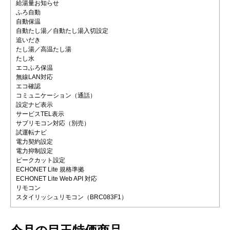
給湯量お知らせ
ふろ自動
自動保温
自動たし湯／自動たし湯入切設定
追いだき
たし湯／高温たし湯
たし水
エコふろ保温
無線LAN対応
エコ確認
コミュニケーション（通話）
設定ナビ表示
サービスTEL表示
サブリモコン対応（別売）
試運転ナビ
電力契約設定
電力抑制設定
ピークカット設定
ECHONET Lite 規格準拠
ECHONET Lite Web API 対応
リモコン
スタイリッシュリモコン（BRC083F1）