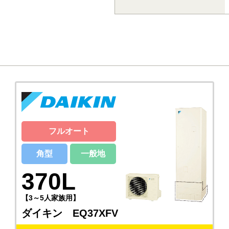
フルオート
角型
一般地
370L
【3～5人家族用】
ダイキン EQ37XFV