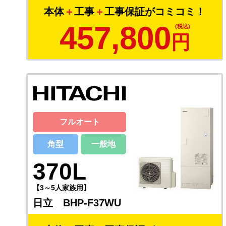
本体
＋
工事
＋
工事保証がコミコミ！
457,800
円
フルオート
角型
一般地
370L
【3～5人家族用】
日立 BHP-F37WU