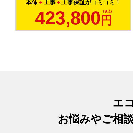
本体
＋
工事
＋
工事保証がコミコミ！
423,800
円
エ
お悩みやご相