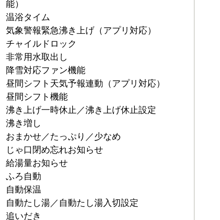
能）
温浴タイム
気象警報緊急沸き上げ（アプリ対応）
チャイルドロック
非常用水取出し
降雪対応ファン機能
昼間シフト天気予報連動（アプリ対応）
昼間シフト機能
沸き上げ一時休止／沸き上げ休止設定
沸き増し
おまかせ／たっぷり／少なめ
じゃ口閉め忘れお知らせ
給湯量お知らせ
ふろ自動
自動保温
自動たし湯／自動たし湯入切設定
追いだき