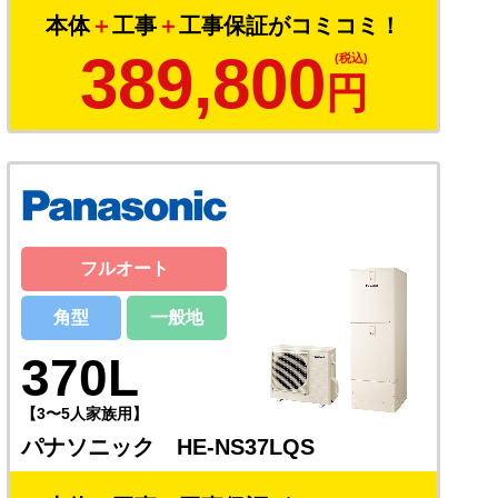
本体
＋
工事
＋
工事保証がコミコミ！
389,800
円
フルオート
角型
一般地
370L
【3〜5人家族用】
パナソニック HE-NS37LQS