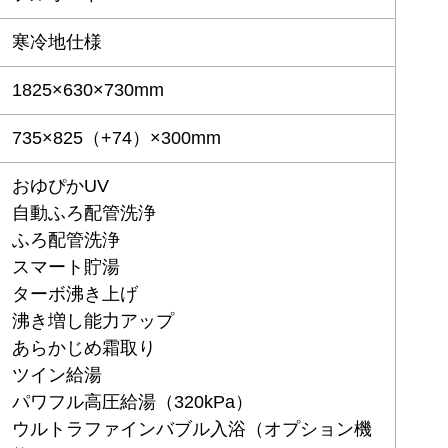
寒冷地仕様
1825×630×730mm
735×825（+74）×300mm
おゆぴかUV
自動ふろ配管洗浄
ふろ配管洗浄
スマート貯湯
ターボ沸き上げ
沸き増し能力アップ
あらかじめ霜取り
ツイン給湯
パワフル高圧給湯（320kPa）
ウルトラファインバブル入浴（オプション機