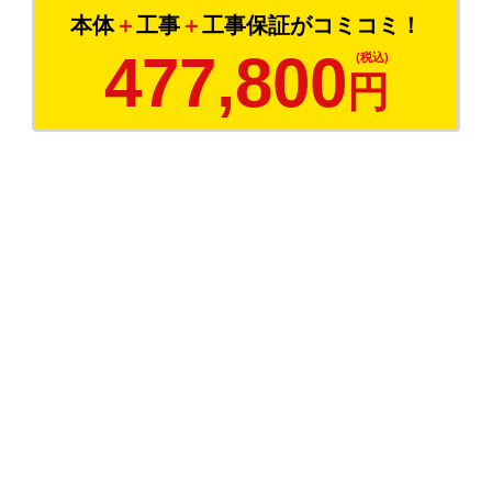
本体
＋
工事
＋
工事保証がコミコミ！
477,800
円