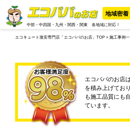
地域密着
中部
・
中四国
・
九州
・
関西
・
関東
各地域に対応！
エコキュート激安専門店「エコパパのお店」TOP
施工事例一
エコパパのお店は
を積み上げてお
も施工品質にも
ています。