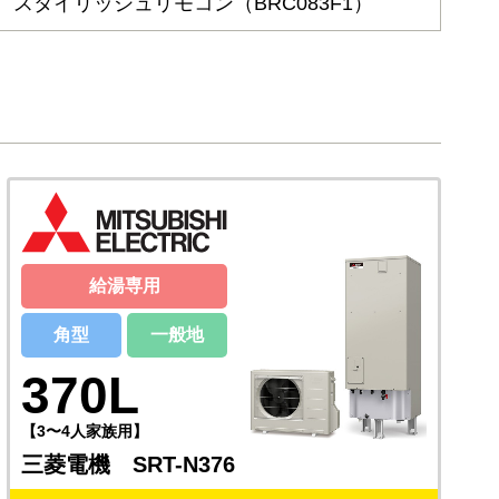
スタイリッシュリモコン（BRC083F1）
給湯専用
角型
一般地
370L
【3〜4人家族用】
三菱電機 SRT-N376