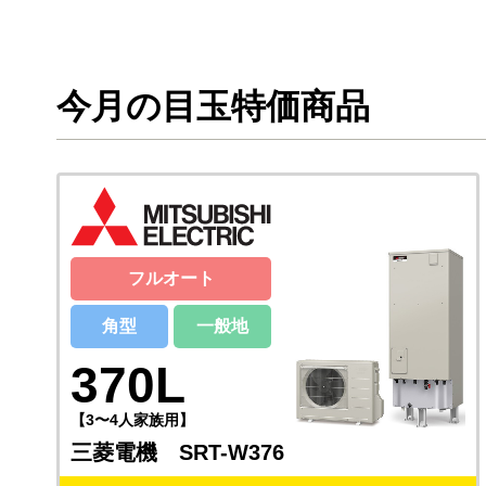
今月の目玉特価商品
フルオート
角型
一般地
370L
【3〜4人家族用】
三菱電機 SRT-W376