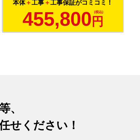
本体
＋
工事
＋
工事保証がコミコミ！
455,800
円
等、
任せください！