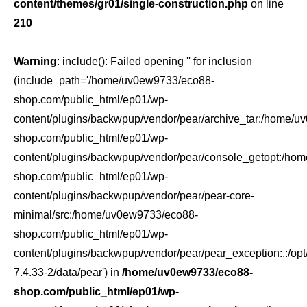
content/themes/gr01/single-construction.php
on line
210
Warning
: include(): Failed opening '' for inclusion
(include_path='/home/uv0ew9733/eco88-
shop.com/public_html/ep01/wp-
content/plugins/backwpup/vendor/pear/archive_tar:/home/
shop.com/public_html/ep01/wp-
content/plugins/backwpup/vendor/pear/console_getopt:/ho
shop.com/public_html/ep01/wp-
content/plugins/backwpup/vendor/pear/pear-core-
minimal/src:/home/uv0ew9733/eco88-
shop.com/public_html/ep01/wp-
content/plugins/backwpup/vendor/pear/pear_exception:.:/opt
7.4.33-2/data/pear') in
/home/uv0ew9733/eco88-
shop.com/public_html/ep01/wp-