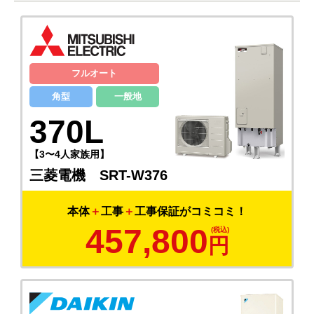
フルオート
角型
一般地
370L
【3〜4人家族用】
三菱電機 SRT-W376
本体
＋
工事
＋
工事保証がコミコミ！
457,800
円