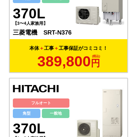
370L
【3〜4人家族用】
三菱電機 SRT-N376
本体
＋
工事
＋
工事保証がコミコミ！
389,800
円
フルオート
角型
一般地
370L