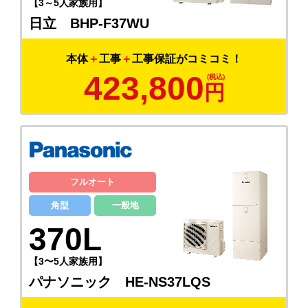
【3～5人家族用】
日立 BHP-F37WU
本体
＋
工事
＋
工事保証がコミコミ！
423,800
円
フルオート
角型
一般地
370L
【3〜5人家族用】
パナソニック HE-NS37LQS