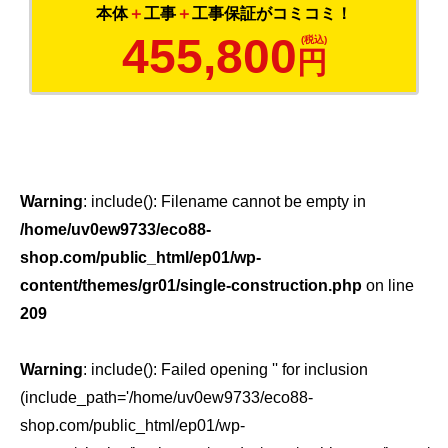
本体
＋
工事
＋
工事保証がコミコミ！
455,800
円
Warning
: include(): Filename cannot be empty in
/home/uv0ew9733/eco88-
shop.com/public_html/ep01/wp-
content/themes/gr01/single-construction.php
on line
209
Warning
: include(): Failed opening '' for inclusion
(include_path='/home/uv0ew9733/eco88-
shop.com/public_html/ep01/wp-