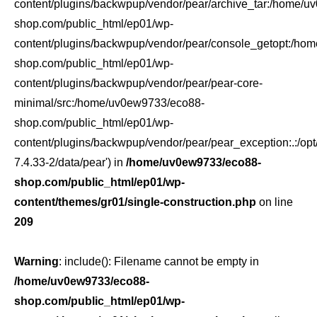
content/plugins/backwpup/vendor/pear/archive_tar:/home/
shop.com/public_html/ep01/wp-
content/plugins/backwpup/vendor/pear/console_getopt:/ho
shop.com/public_html/ep01/wp-
content/plugins/backwpup/vendor/pear/pear-core-
minimal/src:/home/uv0ew9733/eco88-
shop.com/public_html/ep01/wp-
content/plugins/backwpup/vendor/pear/pear_exception:.:/opt
7.4.33-2/data/pear') in
/home/uv0ew9733/eco88-
shop.com/public_html/ep01/wp-
content/themes/gr01/single-construction.php
on line
209
Warning
: include(): Filename cannot be empty in
/home/uv0ew9733/eco88-
shop.com/public_html/ep01/wp-