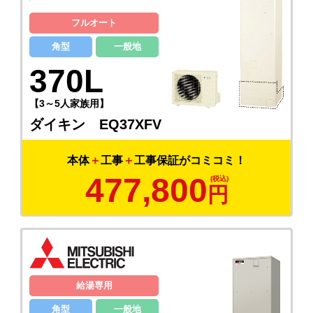
フルオート
角型
一般地
370L
【3～5人家族用】
ダイキン EQ37XFV
本体
＋
工事
＋
工事保証がコミコミ！
477,800
円
給湯専用
角型
一般地