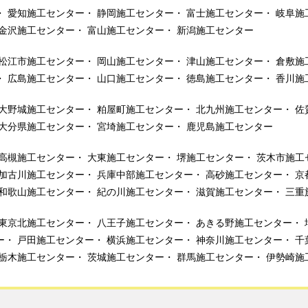
愛知施工センター
静岡施工センター
富士施工センター
岐阜施
金沢施工センター
富山施工センター
新潟施工センター
松江市施工センター
岡山施工センター
津山施工センター
倉敷施
広島施工センター
山口施工センター
徳島施工センター
香川施
大野城施工センター
粕屋町施工センター
北九州施工センター
佐
大分県施工センター
宮埼施工センター
鹿児島施工センター
高槻施工センター
大東施工センター
堺施工センター
茨木市施工
加古川施工センター
兵庫中部施工センター
高砂施工センター
京
和歌山施工センター
紀の川施工センター
滋賀施工センター
三重
東京北施工センター
八王子施工センター
あきる野施工センター
ー
戸田施工センター
横浜施工センター
神奈川施工センター
千
栃木施工センター
茨城施工センター
群馬施工センター
伊勢崎施