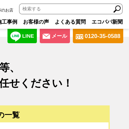
パのお店
施工事例
お客様の声
よくある質問
エコパパ新聞
0120-35-0588
LINE
メール
等、
任せください！
の一覧