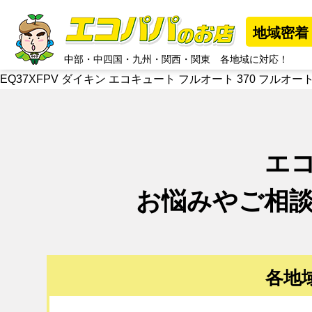
地域密着
中部
・
中四国
・
九州
・
関西
・
関東
各地域に対応！
EQ37XFPV ダイキン エコキュート フルオート 370 フルオー
エ
お悩みやご相
各地