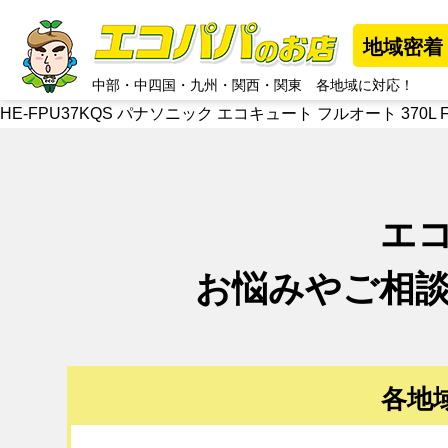
地域密着
中部
・
中四国
・
九州
・
関西
・
関東
各地域に対応！
HE-FPU37KQS パナソニック エコキュート フルオート 370L
エ
お悩みやご相
各地