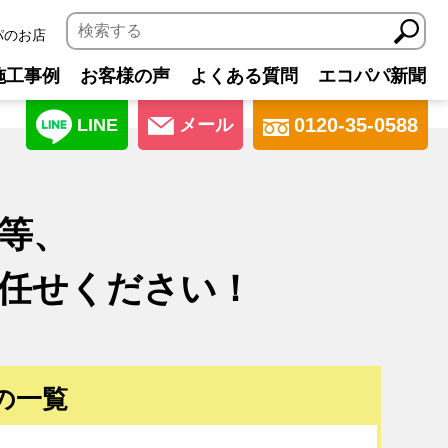
パのお店
施工事例
お客様の声
よくある質問
エコパパ新聞
0120-35-0588
LINE
メール
等、
任せください！
の一覧