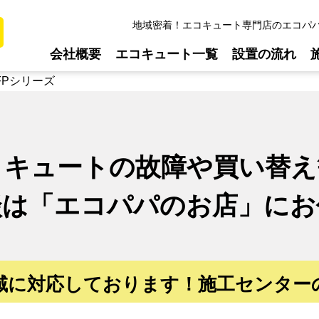
地域密着！エコキュート専門店のエコパ
会社概要
エコキュート一覧
設置の流れ
 FPシリーズ
コキュートの故障や買い替え
談は
「エコパパのお店」に
お
域に対応しております！
施工センター