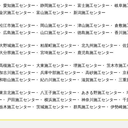
愛知施工センター
静岡施工センター
富士施工センター
岐阜施
金沢施工センター
富山施工センター
新潟施工センター
松江市施工センター
岡山施工センター
津山施工センター
倉敷施
広島施工センター
山口施工センター
徳島施工センター
香川施
大野城施工センター
粕屋町施工センター
北九州施工センター
佐
大分県施工センター
宮埼施工センター
鹿児島施工センター
高槻施工センター
大東施工センター
堺施工センター
茨木市施工
加古川施工センター
兵庫中部施工センター
高砂施工センター
京
和歌山施工センター
紀の川施工センター
滋賀施工センター
三重
東京北施工センター
八王子施工センター
あきる野施工センター
ー
戸田施工センター
横浜施工センター
神奈川施工センター
千
栃木施工センター
茨城施工センター
群馬施工センター
伊勢崎施