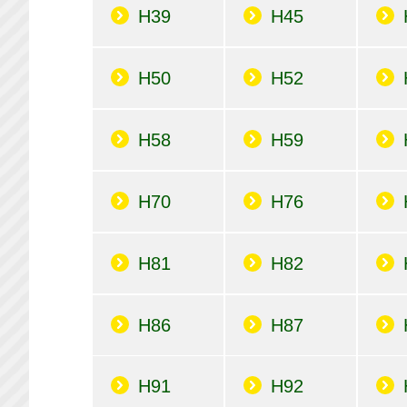
H39
H45
H50
H52
H58
H59
H70
H76
H81
H82
H86
H87
H91
H92