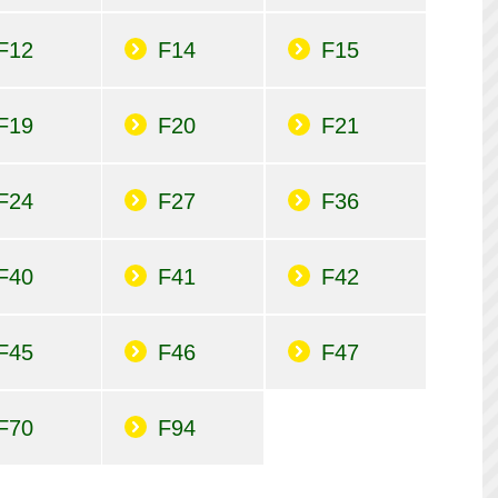
F12
F14
F15
F19
F20
F21
F24
F27
F36
F40
F41
F42
F45
F46
F47
F70
F94