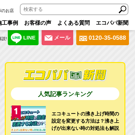
パのお店
施工事例
お客様の声
よくある質問
エコパパ新聞
0120-35-0588
LINE
メール
説!
人気記事ランキング
エコキュートの沸き上げ時間の
設定を変更する方法は？沸き上
げが出来ない時の対処法も解説