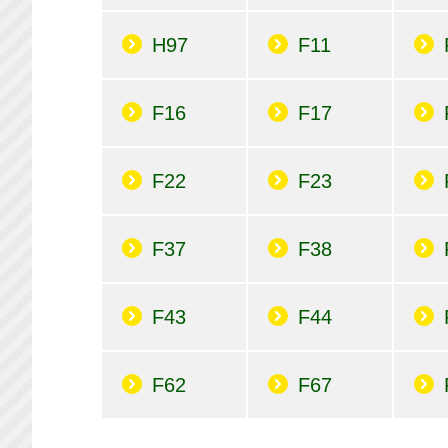
H97
F11
F16
F17
F22
F23
F37
F38
F43
F44
F62
F67