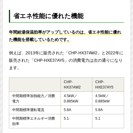
省エネ性能に優れた機能
年間給湯保温効率がアップしているのは、省エネ性能に優れ
た機能を搭載しているためです。
例えば、2013年に販売された「CHP-HX37AW2」と2022年に
販売された「CHP-HXE37AY5」の消費電力は次の通りになり
ます。
CHP-
CHP-
HX37AW2
HXE37AY5
中間期標準加熱能力／消費
4.5kW／
4.5kW／
電力
0.885kW
0.885kW
中間期標準運転電流
5.8A
5.8A
中間期標準エネルギー消費
5.1
5.1
効率