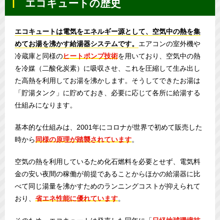
エコキュートの歴史
エコキュートは電気をエネルギー源として、空気中の熱を集
めてお湯を沸かす給湯器システムです。
エアコンの室外機や
冷蔵庫と同様の
ヒートポンプ技術
を用いており、空気中の熱
を冷媒（二酸化炭素）に吸収させ、これを圧縮して生み出し
た高熱を利用してお湯を沸かします。そうしてできたお湯は
「貯湯タンク」に貯めておき、必要に応じて各所に給湯する
仕組みになります。
基本的な仕組みは、2001年にコロナが世界で初めて販売した
時から
同様の原理が踏襲されています
。
空気の熱を利用しているため化石燃料を必要とせず、電気料
金の安い夜間の稼働が前提であることからほかの給湯器に比
べて同じ湯量を沸かすためのランニングコストが抑えられて
おり、
省エネ性能に優れています
。