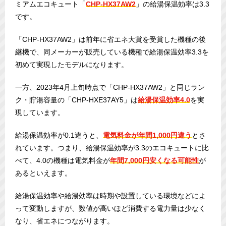
ミアムエコキュート「
CHP-HX37AW2
」の給湯保温効率は3.3
です。
「CHP-HX37AW2」は前年に省エネ大賞を受賞した機種の後
継機で、同メーカーが販売している機種で給湯保温効率3.3を
初めて実現したモデルになります。
一方、2023年4月上旬時点で「CHP-HX37AW2」と同じラン
ク・貯湯容量の「CHP-HXE37AY5」は
給湯保温効率4.0
を実
現しています。
給湯保温効率が0.1違うと、
電気料金が年間1,000円違う
とさ
れています。つまり、給湯保温効率が3.3のエコキュートに比
べて、4.0の機種は電気料金が
年間7,000円安くなる可能性
が
あるといえます。
給湯保温効率や給湯効率は時期や設置している環境などによ
って変動しますが、数値が高いほど消費する電力量は少なく
なり、省エネにつながります。