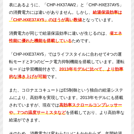
表にあるように、「CHP-HX37AW2」と「CHP-HXE37AY5」
の消費電力には違いがありません。しかし、
給湯保温効率は
「CHP-HXE37AY5」のほうが高い数値
となっています。
消費電力が同じで給湯保温効率に違いが生じるのは、
省エネ
性能に優れた機能を搭載している
ためです。
「CHP-HXE37AY5」ではライフスタイルに合わせて4つの運
転モードと3つのピーク電力抑制機能を搭載しています。運転
モードは学習機能付きで、
2013年モデルに比べて、より効率
的な沸き上げが可能
です。
また、コロナエコキュートはES制御という独自の給湯システ
ムにより、高効率を実現しています。2013年モデルにも搭載
されていますが、現在では
高効率スクロールコンプレッサー
や、7つの温度サーミスタなど
を搭載しており、より高効率な
給湯ができます。
そのため、消費電力は変わらないにもかかわらず、年間給湯