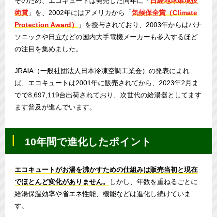
そのため、エコキュートは発売した同年に「
日経地球環境技
術賞
」を、2002年にはアメリカから「
気候保全賞（Climate
Protection Award）
」を授与されており、2003年からはパナ
ソニックや日立などの国内大手電機メーカーも参入するほど
の注目を集めました。
JRAIA（一般社団法人日本冷凍空調工業会）の発表によれ
ば、エコキュートは2001年に販売されてから、2023年2月ま
でで8,697,119台出荷されており、次世代の給湯器としてます
ます普及が進んでいます。
10年間で進化したポイント
エコキュートがお湯を沸かすための仕組みは販売当初と現在
でほとんど変化がありません。
しかし、年数を重ねるごとに
給湯保温効率や省エネ性能、機能などは進化し続けていま
す。