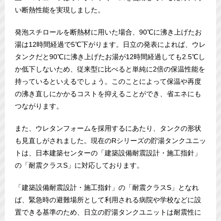
い断熱性能を実現しました。
発泡スチロールを断熱材に用いた場合、90℃に沸き上げたお
湯は12時間経過で5℃下がります。日立の発表によれば、ウレ
タンクだと90℃に沸き上げたお湯が12時間経過しても2.5℃し
か低下しないため、従来型に比べると単純に2倍の保温性能を
持っているといえるでしょう。このことによって保温や再度
の沸き直しにかかるコストを抑えることができ、省エネにも
つながります。
また、ウレタンフォームを採用するにあたり、タンクの形状
も見直しがされました。現在のRシリーズの貯湯タンクユニッ
トは、日本建築センターの「建築設備耐震設計・施工指針」
の「耐震クラスS」に対応しております。
「建築設備耐震設計・施工指針」の「耐震クラスS」となれ
ば、緊急時の避難場所として利用される病院や学校などに設
置できる基準のため、日立の貯湯タンクユニットは耐震性に