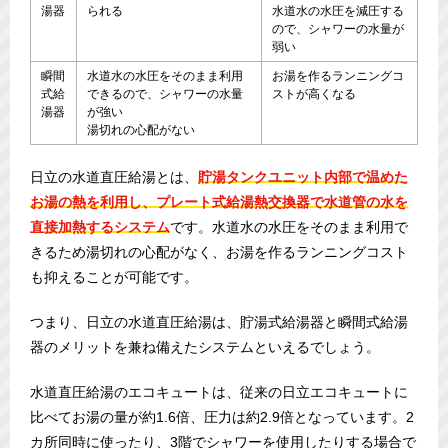
湯器
られる
水道水の水圧を減圧する
ので、シャワーの水量が
弱い
瞬間
水道水の水圧をそのまま利用
お湯を作るランニングコ
式給
できるので、シャワーの水量
ストが高くなる
湯器
が強い
湯切れの心配がない
日立の水道直圧給湯とは、
貯湯タンクユニット内部で温めた
お湯の熱を利用し、プレート式給湯熱交換器で水道管の水を
直接加熱するシステム
です。水道水の水圧をそのまま利用で
きるため湯切れの心配がなく、お湯を作るランニングコスト
も抑えることが可能です。
つまり、日立の水道直圧給湯は、貯湯式給湯器と瞬間式給湯
器のメリットを兼ね備えたシステムといえるでしょう。
水道直圧給湯のエコキュートは、従来の日立エコキュートに
比べてお湯の量が約1.6倍、圧力は約2.9倍となっています。2
カ所同時に使ったり、3階でシャワーを使用したりする場合で