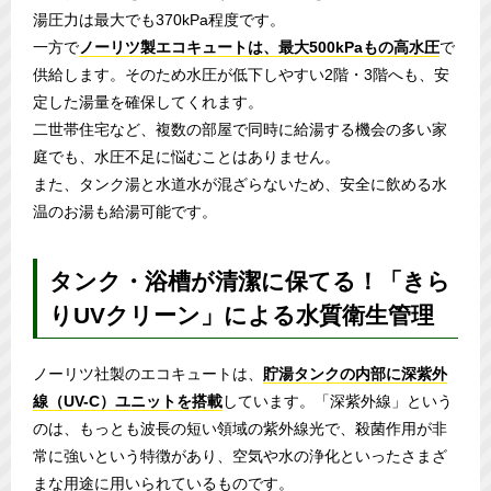
湯圧力は最大でも370kPa程度です。
一方で
ノーリツ製エコキュートは、最大500kPaもの高水圧
で
供給します。そのため水圧が低下しやすい2階・3階へも、安
定した湯量を確保してくれます。
二世帯住宅など、複数の部屋で同時に給湯する機会の多い家
庭でも、水圧不足に悩むことはありません。
また、タンク湯と水道水が混ざらないため、安全に飲める水
温のお湯も給湯可能です。
タンク・浴槽が清潔に保てる！「きら
りUVクリーン」による水質衛生管理
ノーリツ社製のエコキュートは、
貯湯タンクの内部に深紫外
線（UV-C）ユニットを搭載
しています。「深紫外線」という
のは、もっとも波長の短い領域の紫外線光で、殺菌作用が非
常に強いという特徴があり、空気や水の浄化といったさまざ
まな用途に用いられているものです。