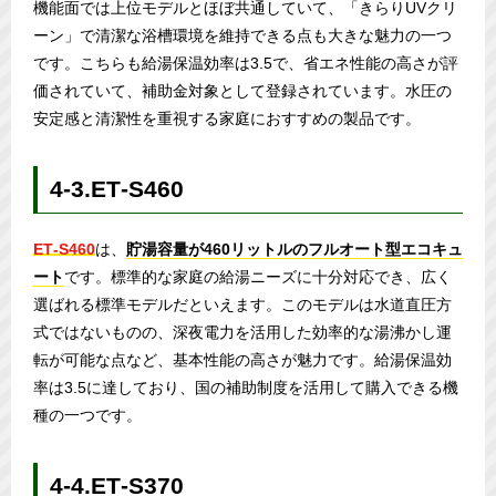
機能面では上位モデルとほぼ共通していて、「きらりUVクリ
ーン」で清潔な浴槽環境を維持できる点も大きな魅力の一つ
です。こちらも給湯保温効率は3.5で、省エネ性能の高さが評
価されていて、補助金対象として登録されています。水圧の
安定感と清潔性を重視する家庭におすすめの製品です。
4-3.ET‑S460
ET‑S460
は、
貯湯容量が460リットルのフルオート型エコキュ
ート
です。標準的な家庭の給湯ニーズに十分対応でき、広く
選ばれる標準モデルだといえます。このモデルは水道直圧方
式ではないものの、深夜電力を活用した効率的な湯沸かし運
転が可能な点など、基本性能の高さが魅力です。給湯保温効
率は3.5に達しており、国の補助制度を活用して購入できる機
種の一つです。
4-4.ET‑S370