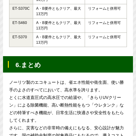
ET‑S370C
A・B要件ともクリア、最大
リフォームと併用可
13万円
ET‑S460
A・B要件ともクリア、最大
リフォームと併用可
13万円
ET‑S370
A・B要件ともクリア、最大
リフォームと併用可
13万円
6.まとめ
ノーリツ製のエコキュートは、省エネ性能や衛生面、使い勝
手のよさのすべてにおいて、高水準を誇ります。
とくに水道直圧式の高水圧での給湯や、「きらりUVクリー
ン」による除菌機能、高い断熱性能をもつ「ウレタンク」な
どの特筆すべき機能が、日常生活に快適さや安全性をもたら
してくれます。
さらに、災害などの非常時の備えにもなる、安心設計が魅力
です。国の補助金制度の対象商品にもなるので、導入コスト