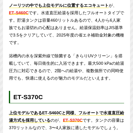
ノーリツの中でも上位モデルに位置するエコキュート
が、
ET‑S460C
です。水道直圧給湯を採用したフルオートタイプで
す。貯湯タンクは容量460リットルあるので、4人から6人家
族でもお湯切れの心配はありません。給湯保温効率はJIS基準
で3.5をクリアしていて、2025年度の省エネ補助金対象の機種
です。
浴槽内の水を深紫外線で除菌する「きらりUVクリーン」を搭
載していて、毎日衛生的に入浴できます。最大500 kPaの給湯
圧力に対応できるので、2階への給湯や、複数個所での同時使
用でも、快適に使えるのが魅力のモデルだといえます。
ET‑S370C
上位モデルであるET‑S460Cと同様、フルオートで水道直圧給
湯方式を採用している
のが、
ET‑S370C
です。タンクの容量は
370リットルなので、3〜4人家族に適したモデルでしょう。