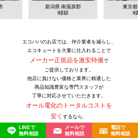
新潟県 南蒲原郡
東京都 豊島区
I様邸
I様邸
エコパパのお店では、仲介業者を減らし、
エコキュートを大量に仕入れることで
メーカー正規品を激安特価
で
ご提供しております。
他店に負けない価格と業界に精通した
商品知識豊富な
専門スタッフが
丁寧に対応させていただきます。
オール電化のトータルコストを
安く
するなら、
エコパパのお店へぜひお問い合せ下さい！
LINEで
メールで
電話で
無料相談
無料相談
無料相談