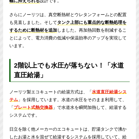
幅に抑えられる
設計です。
さらにノーリツは、真空断熱材とウレタンフォームとの配置
も見直しました。そして
タンク上部にも重点的な断熱処理を
するために断熱材を追加
しました。再加熱回数を削減するこ
とによって、電力消費の低減や保温効率のアップを実現して
います。
2階以上でも水圧が落ちない！「水道
直圧給湯」
ノーリツ製エコキュートの給湯方式は、「
水道直圧給湯シス
テム
」を採用しています。水道の水圧をそのまま利用して、
「
プレート式熱交換器
」で水道水を瞬間加熱して、給湯する
システムです。
日立を除く他メーカーのエコキュートは、貯湯タンクで沸か
したお湯と水を混ぜて給湯するシステムを採用していて、給