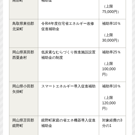
南部町
補助金
（上限
75,000円）
鳥取県東伯郡
令和4年度住宅省エネルギー改修
補助率10％
北栄町
促進補助金
（上限
30,000円）
岡山県英田郡
低炭素なむらづくり推進施設設置
補助率25％
西粟倉村
補助金の制度
（上限
100,000
円）
岡山県小田郡
スマートエネルギー導入促進補助
補助率10％
矢掛町
（上限
120,000
円）
岡山県苫田郡
鏡野町家庭の省エネ機器導入促進
対象経費の3
鏡野町
補助金
分の1