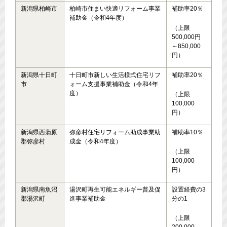
新潟県柏崎市
柏崎市住まい快適リフォーム事業
補助率20％
補助金（令和4年度）
（上限
500,000円
～850,000
円）
新潟県十日町
十日町市新しい生活様式住宅リフ
補助率20％
市
ォーム支援事業補助金（令和4年
度）
（上限
100,000
円）
新潟県西蒲原
弥彦村住宅リフォーム助成事業助
補助率10％
郡弥彦村
成金（令和4年度）
（上限
100,000
円）
新潟県南魚沼
湯沢町再生可能エネルギー普及促
設置経費の3
郡湯沢町
進事業補助金
分の1
（上限
200,000