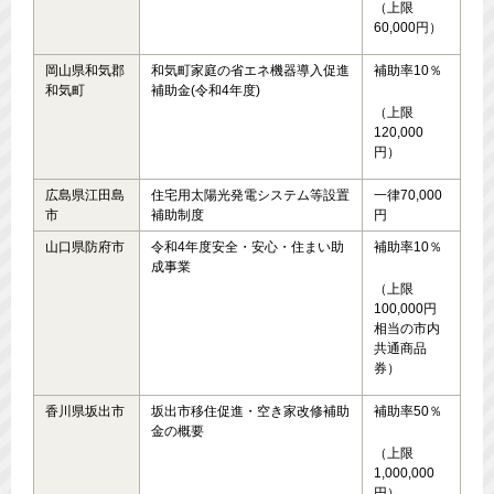
（上限
60,000円）
岡山県和気郡
和気町家庭の省エネ機器導入促進
補助率10％
和気町
補助金(令和4年度)
（上限
120,000
円）
広島県江田島
住宅用太陽光発電システム等設置
一律70,000
市
補助制度
円
山口県防府市
令和4年度安全・安心・住まい助
補助率10％
成事業
（上限
100,000円
相当の市内
共通商品
券）
香川県坂出市
坂出市移住促進・空き家改修補助
補助率50％
金の概要
（上限
1,000,000
円）