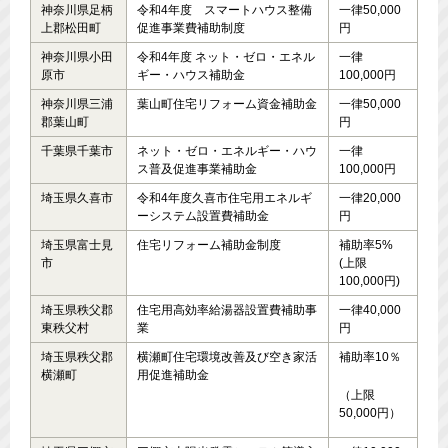
神奈川県足柄
令和4年度 スマートハウス整備
一律50,000
上郡松田町
促進事業費補助制度
円
神奈川県小田
令和4年度 ネット・ゼロ・エネル
一律
原市
ギー・ハウス補助金
100,000円
神奈川県三浦
葉山町住宅リフォーム資金補助金
一律50,000
郡葉山町
円
千葉県千葉市
ネット・ゼロ・エネルギー・ハウ
一律
ス普及促進事業補助金
100,000円
埼玉県久喜市
令和4年度久喜市住宅用エネルギ
一律20,000
ーシステム設置費補助金
円
埼玉県富士見
住宅リフォーム補助金制度
補助率5%
市
(上限
100,000円)
埼玉県秩父郡
住宅用高効率給湯器設置費補助事
一律40,000
東秩父村
業
円
埼玉県秩父郡
横瀬町住宅環境改善及び空き家活
補助率10％
横瀬町
用促進補助金
（上限
50,000円）