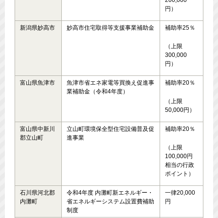
円）
新潟県妙高市
妙高市住宅取得等支援事業補助金
補助率25％
（上限
300,000
円）
富山県魚津市
魚津市省エネ家電等買換え促進事
補助率20％
業補助金（令和4年度）
（上限
50,000円）
富山県中新川
立山町環境保全型住宅設備普及促
補助率20％
郡立山町
進事業
（上限
100,000円
相当の行政
ポイント）
石川県河北郡
令和4年度 内灘町新エネルギー・
一律20,000
内灘町
省エネルギーシステム設置費補助
円
制度