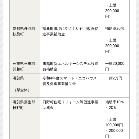
（上限
200,000
円）
愛知県丹羽郡
扶桑町環境にやさしい住宅改善促
補助率20％
扶桑町
進事業補助金
（上限
200,000
円）
三重県三重郡
川越町新エネルギーシステム設置
一律20,000
川越町
費補助金
円
滋賀県
令和4年度スマート・エコハウス
一律2万円
普及促進事業補助金
（県全体）
滋賀県蒲生郡
日野町住宅リフォーム等促進事業
補助率10％
日野町
助成金
～20％
（上限
100,000円
～200,000
円）