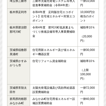
埼玉県三郷市
三郷市太陽光発電システム等導入
一律10,000
促進事業補助金（令和4年度）
円
栃木県足利市
令和4年度 足利版住宅エコポイ
10,000円分
ント】住宅省エネルギー対策エコ
相当のポイ
ポイント
ント
栃木県那須郡
令和4年度 那珂川町低炭素まち
補助率10％
那珂川町
づくり推進設備等導入事業費補助
金
（20,000
円）
茨城県稲敷郡
住宅用新エネルギー及び省エネル
一律30,000
美浦村
ギー機器設置
円
茨城県かすみ
住宅リフォーム資金補助金
補助率10％
がうら市
（上限
100,000
円）
茨城県常陸太
太陽光発電設備及び高効率給湯器
一律72,000
田市
設置費補助金
円
群馬県利根郡
みなかみ町住宅用省エネルギー設
一律40,000
みなかみ町
備設置費補助金
円