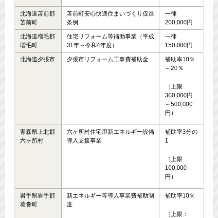
北海道苫前郡
苫前町安心快適住まいづくり促進
一律
苫前町
条例
200,000円
北海道増毛郡
住宅リフォーム等補助事業（平成
一律
増毛町
31年～令和4年度）
150,000円
北海道夕張市
夕張市リフォーム工事費補助金
補助率10％
～20％
（上限
300,000円
～500,000
円）
青森県上北郡
六ヶ所村住宅用新エネルギー設備
補助率3分の
六ヶ所村
導入支援事業
1
（上限
100,000
円）
岩手県岩手郡
新エネルギー等導入事業費補助制
補助率10％
葛巻町
度
（上限：