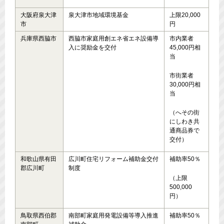
大阪府泉大津
泉大津市地域環境基金
上限20,000
市
円
兵庫県西脇市
西脇市家庭用創エネ省エネ設備導
市内業者
入に奨励金を交付
45,000円相
当
市街業者
30,000円相
当
（へその街
にしわき共
通商品券で
交付）
和歌山県有田
広川町住宅リフォーム補助金交付
補助率50％
郡広川町
制度
（上限
500,000
円）
鳥取県西伯郡
南部町家庭用発電設備等導入推進
補助率50％