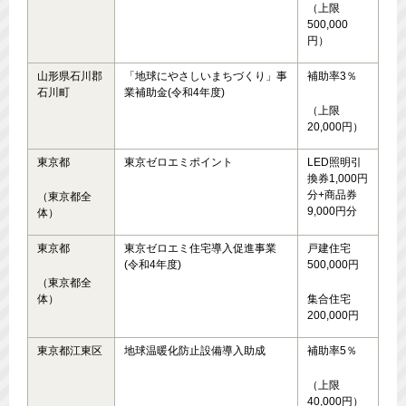
（上限
500,000
円）
山形県石川郡
「地球にやさしいまちづくり」事
補助率3％
石川町
業補助金(令和4年度)
（上限
20,000円）
東京都
東京ゼロエミポイント
LED照明引
換券1,000円
分+商品券
（東京都全
9,000円分
体）
東京都
東京ゼロエミ住宅導入促進事業
戸建住宅
(令和4年度)
500,000円
（東京都全
体）
集合住宅
200,000円
東京都江東区
地球温暖化防止設備導入助成
補助率5％
（上限
40,000円）