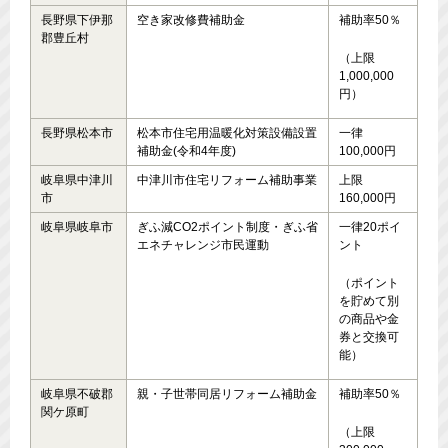
長野県下伊那
空き家改修費補助金
補助率50％
郡豊丘村
（上限
1,000,000
円）
長野県松本市
松本市住宅用温暖化対策設備設置
一律
補助金(令和4年度)
100,000円
岐阜県中津川
中津川市住宅リフォーム補助事業
上限
市
160,000円
岐阜県岐阜市
ぎふ減CO2ポイント制度・ぎふ省
一律20ポイ
エネチャレンジ市民運動
ント
（ポイント
を貯めて別
の商品や金
券と交換可
能）
岐阜県不破郡
親・子世帯同居リフォーム補助金
補助率50％
関ケ原町
（上限