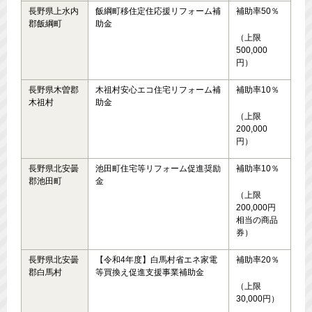
長野県上水内
飯綱町移住定住応援リフォーム補
補助率50％
郡飯綱町
助金
（上限
500,000
円）
長野県木曽郡
木祖村安心エコ住宅リフォーム補
補助率10％
木祖村
助金
（上限
200,000
円）
長野県北安曇
池田町住宅等リフォーム促進奨励
補助率10％
郡池田町
金
（上限
200,000円
相当の商品
券）
長野県北安曇
【令和4年度】白馬村省エネ家電
補助率20％
郡白馬村
等買換え促進支援事業補助金
（上限
30,000円）