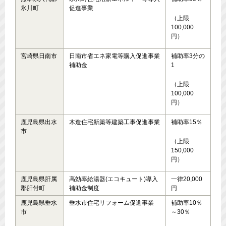
氷川町
促進事業
（上限
100,000
円）
宮崎県日南市
日南市省エネ家電等購入促進事業
補助率3分の
補助金
1
（上限
100,000
円）
鹿児島県出水
木造住宅新築等建築工事促進事業
補助率15％
市
（上限
150,000
円）
鹿児島県肝属
高効率給湯器(エコキュート)導入
一律20,000
郡肝付町
補助金制度
円
鹿児島県垂水
垂水市住宅リフォーム促進事業
補助率10％
市
～30％