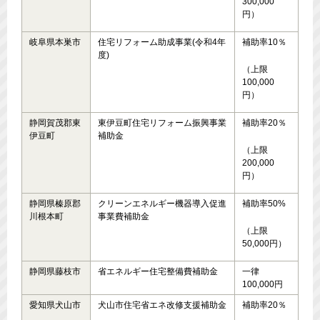
300,000
円）
岐阜県本巣市
住宅リフォーム助成事業(令和4年
補助率10％
度)
（上限
100,000
円）
静岡賀茂郡東
東伊豆町住宅リフォーム振興事業
補助率20％
伊豆町
補助金
（上限
200,000
円）
静岡県榛原郡
クリーンエネルギー機器導入促進
補助率50%
川根本町
事業費補助金
（上限
50,000円）
静岡県藤枝市
省エネルギー住宅整備費補助金
一律
100,000円
愛知県犬山市
犬山市住宅省エネ改修支援補助金
補助率20％