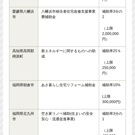
愛媛県八幡浜
八幡浜市移住者住宅改修支援事業
補助率3分の
市
費補助金
2
（上限
2,000,000
円）
高知県高岡郡
新エネルギーに関するものへの助
補助率25％
檮原町
成
（上限
250,000
円）
福岡県朝倉市
あさ暮らし住宅リフォーム補助金
補助率10%
(上限
300,000円)
福岡県北九州
空き家リノベ補助(住まいの安全
補助率3分の
市
安心・流通促進事業)
1
（上限