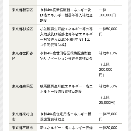
東京都新宿区
令和4年度新宿区新エネルギー及
一律
び省エネルギー機器等導入補助金
100,000円
制度
東京都杉並区
杉並区再生可能エネルギー等の導
一律50,000
入助成及び断熱改修等省エネルギ
円
ー対策導入助成(令和4年度)【エ
コ住宅促進助成】
東京都世田谷
令和4年度世田谷区環境配慮型住
補助率10％
区
宅リノベーション推進事業補助金
（上限
200,000
円）
東京都練馬区
練馬区再生可能エネルギー・省エ
補助率50％
ネルギー設備設置補助制度
（上限
25,000円）
東京都東村山
令和4年度住宅用省エネルギー機
一律25,000
市
器設置費補助金
円
東京都三鷹市
新エネルギー・省エネルギー設備
一律20,000