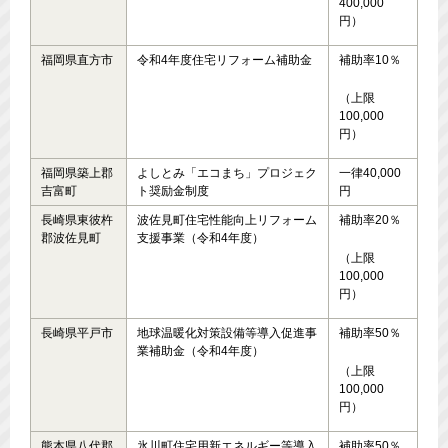
400,000
円）
福岡県直方市
令和4年度住宅リフォーム補助金
補助率10％
（上限
100,000
円）
福岡県築上郡
よしとみ「エコまち」プロジェク
一律40,000
吉富町
ト奨励金制度
円
長崎県東彼杵
波佐見町住宅性能向上リフォーム
補助率20％
郡波佐見町
支援事業（令和4年度）
（上限
100,000
円）
長崎県平戸市
地球温暖化対策設備等導入促進事
補助率50％
業補助金（令和4年度）
（上限
100,000
円）
熊本県八代郡
氷川町住宅用新エネルギー等導入
補助率50％