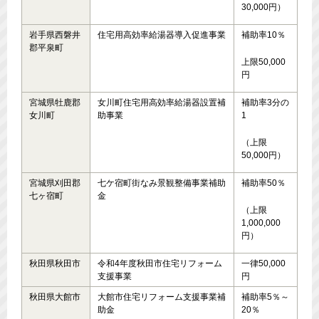
30,000円）
岩手県西磐井
住宅用高効率給湯器導入促進事業
補助率10％
郡平泉町
上限50,000
円
宮城県牡鹿郡
女川町住宅用高効率給湯器設置補
補助率3分の
女川町
助事業
1
（上限
50,000円）
宮城県刈田郡
七ケ宿町街なみ景観整備事業補助
補助率50％
七ヶ宿町
金
（上限
1,000,000
円）
秋田県秋田市
令和4年度秋田市住宅リフォーム
一律50,000
支援事業
円
秋田県大館市
大館市住宅リフォーム支援事業補
補助率5％～
助金
20％